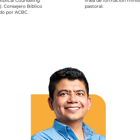
Biblical Counseling
línea de formación minist
). Consejero Bíblico
pastoral.
ado por ACBC.