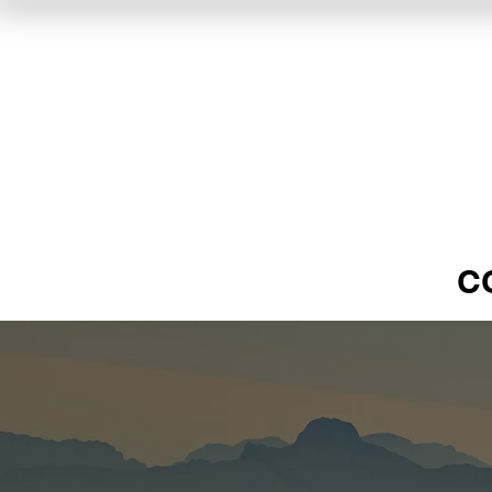
CTC 2026
C