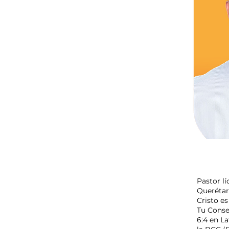
KIKE
Pastor lí
Querétar
Cristo e
Tu Conse
6:4 en L