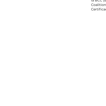
la BCC (
Coalition
Certific