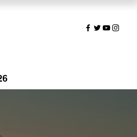
CBC
Talleres
Recursos
26