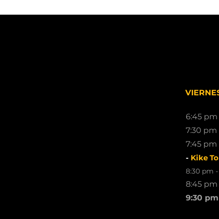
VIERNES
6:45 pm 
7:30 pm 
7:45 pm 
-
Kike To
8:30 pm -
8:45 pm 
9:30 pm