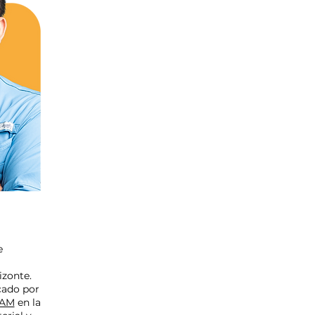
GA
e
izonte.
cado por
AM
en la