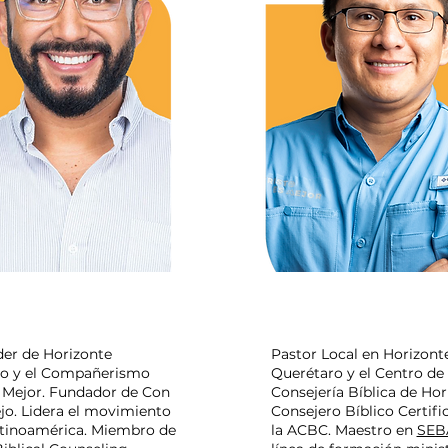
TORRES
GADIEL
ARRIA
der de Horizonte
Pastor Local en Horizont
o y el Compañerismo
Querétaro y el Centro de
s Mejor. Fundador de Con
Consejería Bíblica de Hor
jo. Lidera el movimiento
Consejero Bíblico Certifi
atinoamérica. Miembro de
la ACBC. Maestro en
SEB